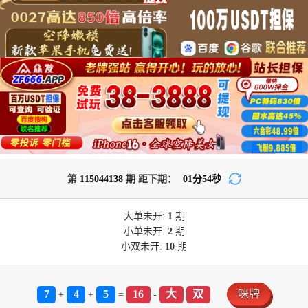
第
115044138
期 距下期：
01
分
54
秒
大单
未开:
1
期
小单
未开:
2
期
小双
未开:
10
期
7
4
5
16
大
双
咪牌
+
+
=
-