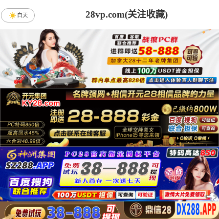
28vp.com(关注收藏)
白天