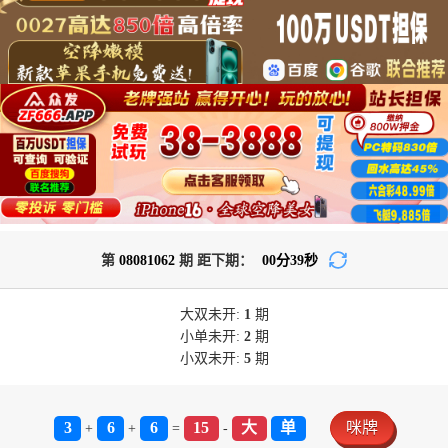
第
08081062
期 距下期：
00
分
39
秒
大双
未开:
1
期
小单
未开:
2
期
小双
未开:
5
期
3
6
6
15
大
单
咪牌
+
+
=
-