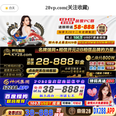
28vp.com(关注收藏)
白天