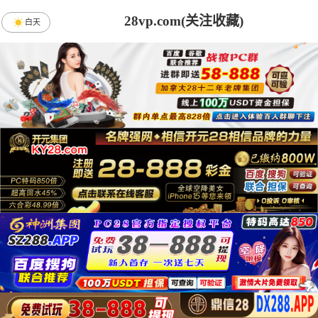
28vp.com(关注收藏)
白天