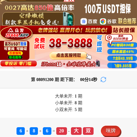
第
08091200
期 距下期：
00
分
13
秒
大单
未开:
1
期
小单
未开:
8
期
小双
未开:
5
期
6
8
6
20
大
双
咪牌
+
+
=
-