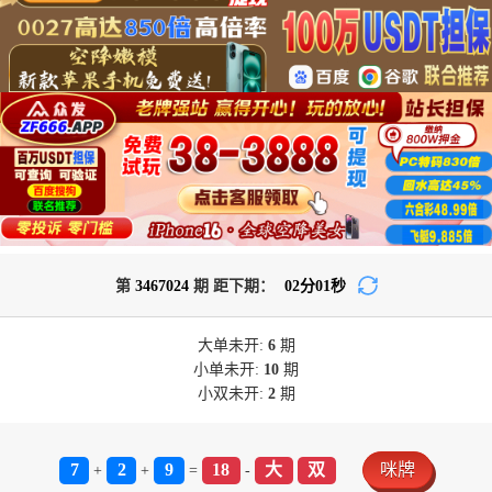
第
3467024
期 距下期：
02
分
01
秒
大单
未开:
6
期
小单
未开:
10
期
小双
未开:
2
期
7
2
9
18
大
双
咪牌
+
+
=
-