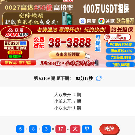
第
62169
期 距下期：
02
分
17
秒
大双
未开:
2
期
小单
未开:
7
期
小双
未开:
1
期
6
8
3
17
大
单
咪牌
+
+
=
-