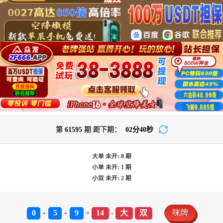
第
61595
期 距下期：
02
分
40
秒
大单
未开:
8
期
小单
未开:
1
期
小双
未开:
2
期
0
5
9
14
大
双
咪牌
+
+
=
-